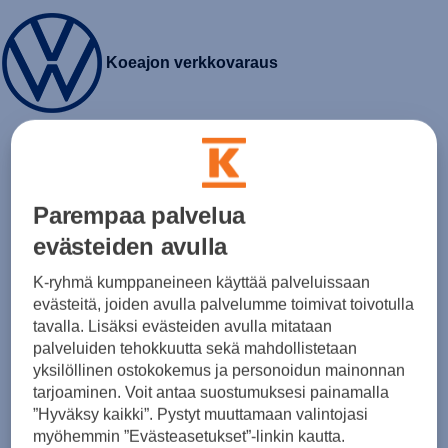
Koeajon verkkovaraus
Parempaa palvelua
evästeiden avulla
K-ryhmä kumppaneineen käyttää palveluissaan
evästeitä, joiden avulla palvelumme toimivat toivotulla
Volkswagen Tiguan
tavalla. Lisäksi evästeiden avulla mitataan
Comfort Business 1.5 eTSI 96 kW / 131 hv 7-
palveluiden tehokkuutta sekä mahdollistetaan
vaihteinen DSG-automaattivaihteisto
yksilöllinen ostokokemus ja personoidun mainonnan
tarjoaminen. Voit antaa suostumuksesi painamalla
44 900,00 €
+ toimituskulut
”Hyväksy kaikki”. Pystyt muuttamaan valintojasi
myöhemmin ”Evästeasetukset”-linkin kautta.
Varaa koeajo