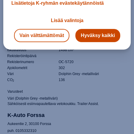
Lisätietoja K-ryhmän evästekäytännöistä
Korityyppi
Maastoauto
Lisää valintoja
Vetotapa
Etuveto
Käyttövoima
Hybridi
Vaihteisto
Automaatti
Vain välttämättömät
Hyväksy kaikki
Vuosimalli
2026
Teho (kW / hv)
96 / 131
3
Iskutilavuus
1498 cm
Rekisteröintipäivä
Rekisterinumero
OC-5720
Ajokilometrit
302
Väri
Dolphin Grey -metalliväri
CO
136
2
Varusteet
Väri (Dolphin Grey -metalliväri)
Sähköisesti esiinvapautettava vetokoukku. Trailer Assist.
K-Auto Forssa
Aukeentie 2, 30100 Forssa
puh. 0105332310