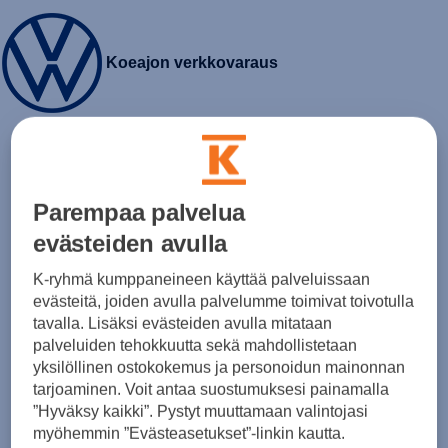
Koeajon verkkovaraus
Parempaa palvelua
evästeiden avulla
K-ryhmä kumppaneineen käyttää palveluissaan
evästeitä, joiden avulla palvelumme toimivat toivotulla
Volkswagen T-Cross
tavalla. Lisäksi evästeiden avulla mitataan
Style Edition 1.0 TSI 85 kW / 116 hv 7-
palveluiden tehokkuutta sekä mahdollistetaan
vaihteinen DSG-automaattivaihteisto
yksilöllinen ostokokemus ja personoidun mainonnan
tarjoaminen. Voit antaa suostumuksesi painamalla
30 700,00 €
+ toimituskulut
”Hyväksy kaikki”. Pystyt muuttamaan valintojasi
myöhemmin ”Evästeasetukset”-linkin kautta.
Varaa koeajo