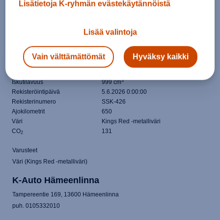
Lisätietoja K-ryhmän evästekäytännöistä
Korityyppi
Maastoauto
Lisää valintoja
Vetotapa
Etuveto
Käyttövoima
Bensiini
Vaihteisto
Automaatti
Vain välttämättömät
Hyväksy kaikki
Vuosimalli
2027
Teho (kW / hv)
85 / 116
3
Iskutilavuus
999 cm
Rekisteröintipäivä
5.6.2026 0:00:00
Rekisterinumero
SSK-426
Ajokilometrit
650
Väri
Kings Red -metalliväri
CO
131
2
Varusteet
Väri (Kings Red -metalliväri)
K-Auto Hämeenlinna
Tampereentie 169, 13600 Hämeenlinna
puh. 0105332010