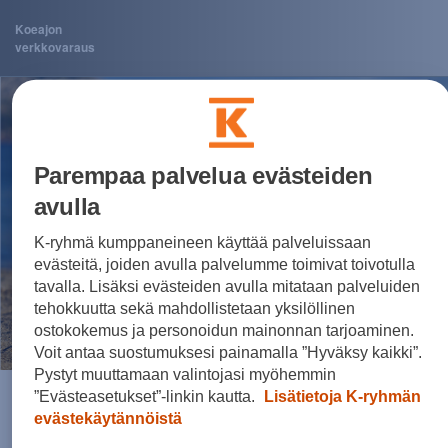
Koeajon
verkkovaraus
Parempaa palvelua evästeiden
avulla
K-ryhmä kumppaneineen käyttää palveluissaan
evästeitä, joiden avulla palvelumme toimivat toivotulla
tavalla. Lisäksi evästeiden avulla mitataan palveluiden
tehokkuutta sekä mahdollistetaan yksilöllinen
ostokokemus ja personoidun mainonnan tarjoaminen.
Voit antaa suostumuksesi painamalla ”Hyväksy kaikki”.
Pystyt muuttamaan valintojasi myöhemmin
”Evästeasetukset”-linkin kautta.
Lisätietoja K-ryhmän
Valitettavasti nyt tapahtui
evästekäytännöistä
jotain odottamatonta!