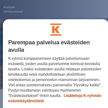
Koeajon
verkkovaraus
Parempaa palvelua evästeiden
avulla
K-ryhmä kumppaneineen käyttää palveluissaan
evästeitä, joiden avulla palvelumme toimivat toivotulla
tavalla. Lisäksi evästeiden avulla mitataan palveluiden
tehokkuutta sekä mahdollistetaan yksilöllinen
ostokokemus ja personoidun mainonnan tarjoaminen.
Voit antaa suostumuksesi painamalla ”Hyväksy kaikki”.
Pystyt muuttamaan valintojasi myöhemmin
”Evästeasetukset”-linkin kautta.
Lisätietoja K-ryhmän
Valitettavasti nyt tapahtui
evästekäytännöistä
jotain odottamatonta!