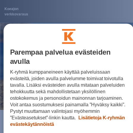
Koeajon
verkkovaraus
Parempaa palvelua evästeiden
avulla
K-ryhmä kumppaneineen käyttää palveluissaan
evästeitä, joiden avulla palvelumme toimivat toivotulla
tavalla. Lisäksi evästeiden avulla mitataan palveluiden
tehokkuutta sekä mahdollistetaan yksilöllinen
ostokokemus ja personoidun mainonnan tarjoaminen.
Voit antaa suostumuksesi painamalla ”Hyväksy kaikki”.
Pystyt muuttamaan valintojasi myöhemmin
”Evästeasetukset”-linkin kautta.
Lisätietoja K-ryhmän
Valitettavasti nyt tapahtui
evästekäytännöistä
jotain odottamatonta!