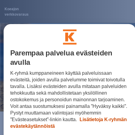
Koeajon
verkkovaraus
Parempaa palvelua evästeiden
avulla
K-ryhmä kumppaneineen käyttää palveluissaan
evästeitä, joiden avulla palvelumme toimivat toivotulla
tavalla. Lisäksi evästeiden avulla mitataan palveluiden
tehokkuutta sekä mahdollistetaan yksilöllinen
ostokokemus ja personoidun mainonnan tarjoaminen.
Voit antaa suostumuksesi painamalla ”Hyväksy kaikki”.
Pystyt muuttamaan valintojasi myöhemmin
”Evästeasetukset”-linkin kautta.
Lisätietoja K-ryhmän
Valitettavasti nyt tapahtui
evästekäytännöistä
jotain odottamatonta!