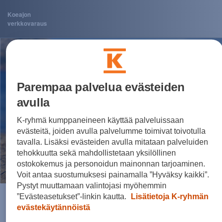
Koeajon
verkkovaraus
Parempaa palvelua evästeiden
avulla
K-ryhmä kumppaneineen käyttää palveluissaan
evästeitä, joiden avulla palvelumme toimivat toivotulla
tavalla. Lisäksi evästeiden avulla mitataan palveluiden
tehokkuutta sekä mahdollistetaan yksilöllinen
ostokokemus ja personoidun mainonnan tarjoaminen.
Voit antaa suostumuksesi painamalla ”Hyväksy kaikki”.
Pystyt muuttamaan valintojasi myöhemmin
”Evästeasetukset”-linkin kautta.
Lisätietoja K-ryhmän
Valitettavasti nyt tapahtui
evästekäytännöistä
jotain odottamatonta!